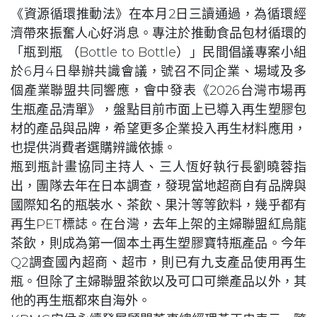
《資源循環推動法》在本月2日三讀通過，為循環經
濟帶來振奮人心好消息。專注於推動食品包材循環的
「瓶到瓶 （Bottle to Bottle）」民間倡議專案小組
於6月4日舉辦共識會議，號召不同企業、場域及多
個產業聯盟共同響應，會中發表《2026台灣市場再
生瓶產品清單》，盤點目前市面上已導入再生塑膠包
材的產品與品牌，希望更多企業投入再生材料應用，
也提供消費者選購辨識依據。
瓶到瓶計畫協同主持人、三人恆好執行長劉曉蓉指
出，團隊去年在日本調查，發現當地超商自有品牌與
國際知名的瓶裝水、茶飲、果汁等等飲料，幾乎都有
再生PET標誌。在台灣，去年上架的主婦聯盟紅烏龍
茶飲，則成為第一個本土再生塑膠寶特瓶產品。今年
Q2調查國內超商、超市，則已有九支產品使用再生
瓶。但除了主婦聯盟茶飲以及可口可樂產品以外，其
他的再生瓶都來自海外。