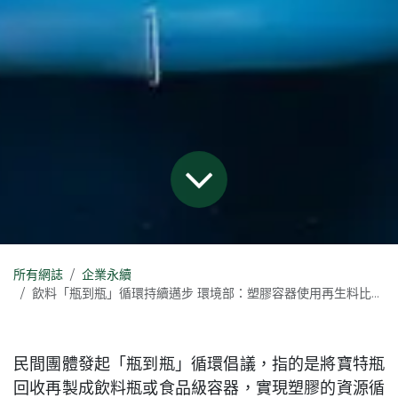
所有網誌
企業永續
飲料「瓶到瓶」循環持續邁步 環境部：塑膠容器使用再生料比已達5%【涉己新聞】
民間團體發起「瓶到瓶」循環倡議，指的是將寶特瓶
回收再製成飲料瓶或食品級容器，實現塑膠的資源循