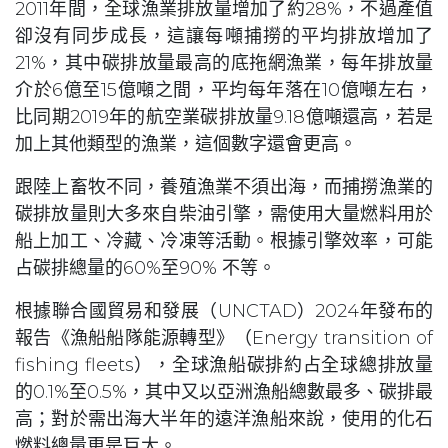
2011年間，全球漁業排放量增加了約28%，不過產值
卻沒有同步成長，這讓每噸捕撈的平均排放增加了
21%，其中碳排放量最高的底拖網漁業，每年排放量
介於6億至15億噸之間，平均每年落在10億噸左右，
比同期2019年的航空業碳排放量9.18億噸還高，若是
加上其他類型的漁業，這個數字還會更高。
跟陸上畜牧不同，養殖漁業不須出海，而捕撈漁業的
碳排放量則大多來自柴油引擎，需使用大量燃料用於
船上加工、冷藏、冷凍等活動。根據引擎效率，可能
占碳排總量的60%至90% 不等。
根據聯合國貿易和發展（UNCTAD）2024年發布的
報告《漁船船隊能源轉型》（Energy transition of
fishing fleets），全球漁船碳排約占全球總排放量
的0.1%至0.5%，其中又以亞洲漁船總數最多、碳排最
高；對於需出海大半年的遠洋漁船來說，使用的化石
燃料總量更是巨大。