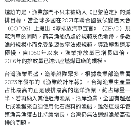
尷尬的是，漁業部門不只未被納入《巴黎協定》的減
排目標，當全球多國在2021年聯合國氣候變遷大會
（COP26）上提出《零排放汽車宣言》（ZEVD）規
範汽車的同時，商業漁船仍處於規範灰色地帶，多數
漁船規模小而免受能源效率法規規範，導致轉型速度
極慢，自1950年以來，漁業排放量已增長四倍，
2016年的排放量已達51座燃煤電廠的規模。
台灣漁業興盛，漁船船隊眾多，根據農業部漁業署
2023年發布的《漁業統計年報》，台灣漁業生產量
占比最高的正是碳排最高的遠洋漁業，約占總量一
半。若再納入其他近海漁業、沿岸漁業，全國有超過
七成漁獲來自須使用化石燃料的漁船，雖然這幾年養
殖漁業漁獲占比持續增長，台灣仍無法迴避漁船高碳
排的問題。