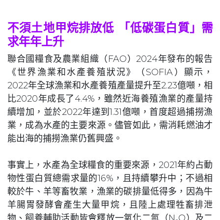
不須土地甲烷排放低 「低碳蛋白質」需
求年年上升
聯合國糧食及農業組織（FAO）2024年發布的報告
《世界漁業和水產養殖狀況》（SOFIA）顯示，
2022年全球漁業和水產養殖產量提升至2.23億噸，相
比2020年成長了4.4%，雖然近海養殖漁業的產量持
續增加，並於2022年達到1.31億噸，首度超過捕撈漁
業，成為水產的主要來源。儘管如此，需消耗燃油才
能出海的捕撈漁業仍舊興盛。
事實上，水產為全球糧食的重要來源，2021年約占動
物性蛋白質總需求量的16%，且持續攀升中；不過相
較於牛、羊等畜牧業，漁業的碳排量低得多，因為牛
羊腸胃發酵會產生大量甲烷，且陸上處理牲畜排泄
物、飼養輔助活動皆會釋放一氧化二氮（N₂O）及二